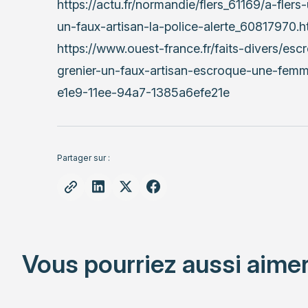
https://actu.fr/normandie/flers_61169/a-fl
un-faux-artisan-la-police-alerte_60817970.h
https://www.ouest-france.fr/faits-divers/esc
grenier-un-faux-artisan-escroque-une-femm
e1e9-11ee-94a7-1385a6efe21e
Partager sur :
Vous pourriez aussi aimer