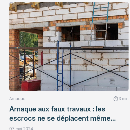
Arnaque
3 min
Arnaque aux faux travaux : les
escrocs ne se déplacent même
plus !
07 mai 2024