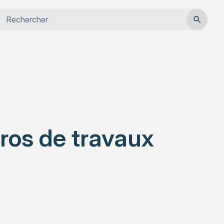
Close
Habitat
Services
Actualités
ros de travaux
Rechercher un article