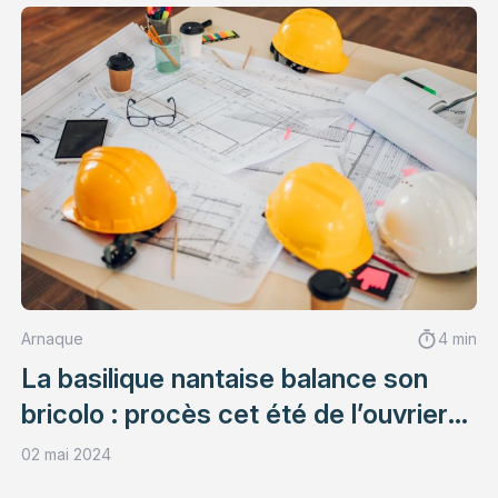
Arnaque
4 min
La basilique nantaise balance son
bricolo : procès cet été de l’ouvrier
voleur d’anges
02 mai 2024