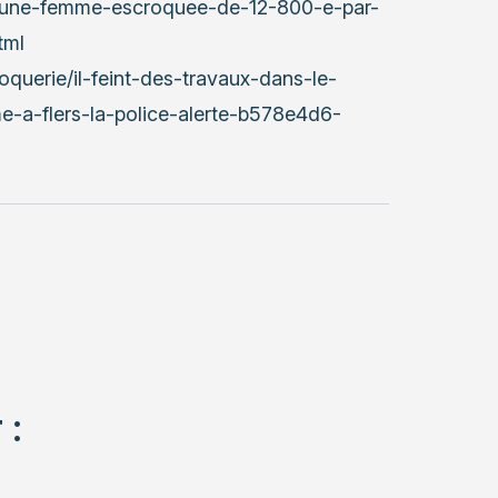
ers-une-femme-escroquee-de-12-800-e-par-
tml
roquerie/il-feint-des-travaux-dans-le-
e-a-flers-la-police-alerte-b578e4d6-
 :