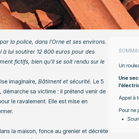
ar la police, dans l’Orne et ses environs.
SOMMA
 à lui soutirer 12 800 euros pour des
nt fictifs, bien qu’il se soit rendu sur le
Un roulea
Une seco
rise imaginaire,
Bâtiment et sécurité
. Le 5
l’électri
 démarche sa victime : il prétend venir de
Appel à 
 pour le ravalement. Elle est mise en
Pour ne p
rmer.
Sourc
 dans la maison, fonce au grenier et décrète