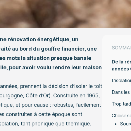
une rénovation énergétique, un
SOMMA
aité au bord du gouffre financier, une
ues mots la situation presque banale
De la r
lle, pour avoir voulu rendre leur maison
années 
L’isolati
années, prennent la décision d’isoler le toit
Dans les 
Bourgogne, Côte d’Or). Construite en 1965,
Trop tard
tique, et pour cause : robustes, facilement
ses construites à cette époque sont
Choisir s
olation, tant phonique que thermique.
Sour