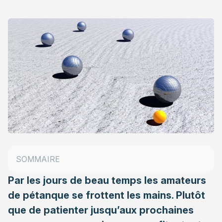
Du boulodrome couvert à celui de plein air
L’aménagement d’un boulodrome dans son jardin
SOMMAIRE
Faire appel à un professionnel
Par les jours de beau temps les amateurs
de pétanque se frottent les mains. Plutôt
que de patienter jusqu’aux prochaines