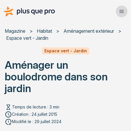
Plus que pro Mag'
Ope
Close
Magazine
>
Habitat
>
Aménagement extérieur
>
Espace vert - Jardin
Habitat
Espace vert - Jardin
Services
Aménager un
Actualités
boulodrome dans son
jardin
Rechercher un article
Temps de lecture : 3 min
Création : 24 juillet 2015
Modifié le : 29 juillet 2024