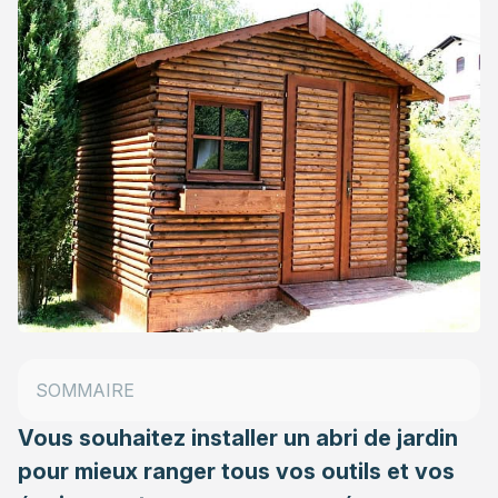
Les abris de jardin en bois
Les abris de jardin en métal
Les abris de jardin en PVC
SOMMAIRE
Les abris de jardins en résine
Vous souhaitez installer un
abri de jardin
pour mieux ranger tous vos outils et vos