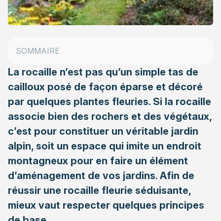
Principe d’une rocaille fleurie
Emplacement d’une rocaille fleurie
SOMMAIRE
Les types de plantes de rocaille
La rocaille n’est pas qu’un simple tas de
cailloux posé de façon éparse et décoré
par quelques plantes fleuries. Si la rocaille
associe bien des rochers et des végétaux,
c’est pour constituer un véritable jardin
alpin, soit un espace qui imite un endroit
montagneux pour en faire un élément
d’aménagement de vos jardins. Afin de
réussir une rocaille fleurie séduisante,
mieux vaut respecter quelques principes
de base.