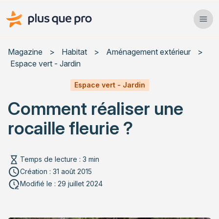
Plus que pro Mag'
Ope
Close
Magazine
>
Habitat
>
Aménagement extérieur
>
Espace vert - Jardin
Habitat
Espace vert - Jardin
Services
Comment réaliser une
Actualités
rocaille fleurie ?
Temps de lecture : 3 min
Création : 31 août 2015
Rechercher un article
Modifié le : 29 juillet 2024