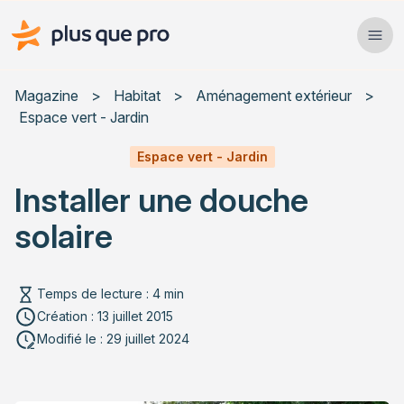
Plus que pro Mag'
Ope
Close
Magazine
>
Habitat
>
Aménagement extérieur
>
Espace vert - Jardin
Habitat
Espace vert - Jardin
Services
Installer une douche
Actualités
solaire
Temps de lecture : 4 min
Création : 13 juillet 2015
Rechercher un article
Modifié le : 29 juillet 2024