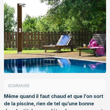
Comment fonctionne une douche solaire ?
Brancher une douche extérieure : comment fait-on ?
SOMMAIRE
Une douche solaire : combien ça coûte ?
Même quand il faut chaud et que l’on sort
de la piscine, rien de tel qu’une bonne