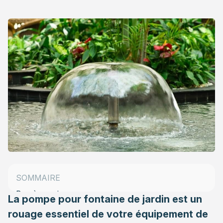
Pompes pour fontaines de jardin : quelles sont leurs
caractéristiques ?
Pompes pour fontaines de jardin : quel niveau
d’investissement prévoir ?
SOMMAIRE
Bon à savoir
La pompe pour fontaine de jardin est un
rouage essentiel de votre équipement de