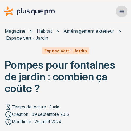
Plus que pro Mag'
Ope
Close
Magazine
>
Habitat
>
Aménagement extérieur
>
Espace vert - Jardin
Habitat
Espace vert - Jardin
Services
Pompes pour fontaines
Actualités
de jardin : combien ça
coûte ?
Rechercher un article
Temps de lecture : 3 min
Création : 09 septembre 2015
Modifié le : 29 juillet 2024