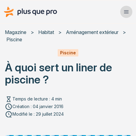
Plus que pro Mag'
Ope
Close
Magazine
>
Habitat
>
Aménagement extérieur
>
Piscine
Habitat
Piscine
Services
À quoi sert un liner de
Actualités
piscine ?
Temps de lecture : 4 min
Création : 04 janvier 2016
Rechercher un article
Modifié le : 29 juillet 2024