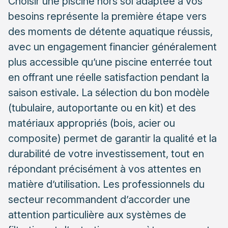
Choisir une piscine hors sol adaptée à vos
conseil personnalisé
besoins représente la première étape vers
Grandes surfaces de bricolage et achats en ligne
des moments de détente aquatique réussis,
: points d’attention
avec un engagement financier généralement
Les critères déterminants pour un achat réussi
plus accessible qu’une piscine enterrée tout
Dimensions, forme et profondeur : adapter votre
en offrant une réelle satisfaction pendant la
piscine à votre espace
saison estivale. La sélection du bon modèle
Système de filtration et équipements
(tubulaire, autoportante ou en kit) et des
complémentaires : ne rien négliger
matériaux appropriés (bois, acier ou
Préparer l’installation de votre piscine hors sol
composite) permet de garantir la qualité et la
Aménagement du terrain : les étapes
durabilité de votre investissement, tout en
indispensables
répondant précisément à vos attentes en
Quand faire appel à un professionnel pour
matière d’utilisation. Les professionnels du
l’installation ?
secteur recommandent d’accorder une
L’entretien régulier de votre piscine hors sol
attention particulière aux systèmes de
Traitement de l’eau : produits et fréquence