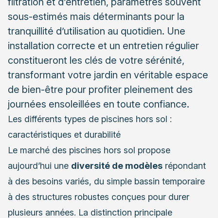
filtration et d’entretien, paramètres souvent
d’utilisation
sous-estimés mais déterminants pour la
tranquillité d’utilisation au quotidien. Une
Hivernage et maintenance saisonnière : prolonger
la durée de vie
installation correcte et un entretien régulier
constitueront les clés de votre sérénité,
transformant votre jardin en véritable espace
de bien-être pour profiter pleinement des
journées ensoleillées en toute confiance.
Les différents types de piscines hors sol :
caractéristiques et durabilité
Le marché des piscines hors sol propose
aujourd’hui une
diversité de modèles
répondant
à des besoins variés, du simple bassin temporaire
à des structures robustes conçues pour durer
plusieurs années. La distinction principale