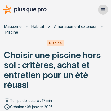
Plus que pro Mag'
Ope
Close
Magazine
>
Habitat
>
Aménagement extérieur
>
Piscine
Habitat
Piscine
Services
Choisir une piscine hors
Actualités
sol : critères, achat et
entretien pour un été
réussi
Rechercher un article
Temps de lecture : 17 min
Création : 08 janvier 2026