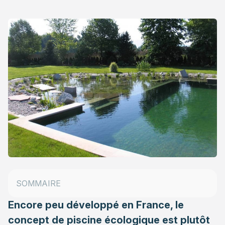
Piscine naturelle : principe de fonctionnement
Construction d’une piscine naturelle
SOMMAIRE
Piscine biologique : atouts et inconvénients
Encore peu développé en France, le
concept de piscine écologique est plutôt