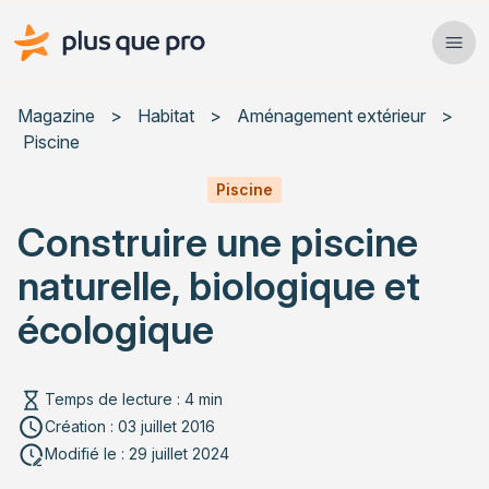
Plus que pro Mag'
Ope
Close
Magazine
>
Habitat
>
Aménagement extérieur
>
Piscine
Habitat
Piscine
Services
Construire une piscine
Actualités
naturelle, biologique et
écologique
Rechercher un article
Temps de lecture : 4 min
Création : 03 juillet 2016
Modifié le : 29 juillet 2024