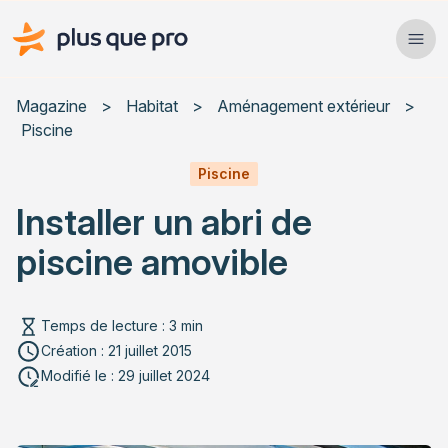
Plus que pro Mag'
Ope
Close
Magazine
>
Habitat
>
Aménagement extérieur
>
Piscine
Habitat
Piscine
Services
Installer un abri de
Actualités
piscine amovible
Temps de lecture : 3 min
Création : 21 juillet 2015
Rechercher un article
Modifié le : 29 juillet 2024