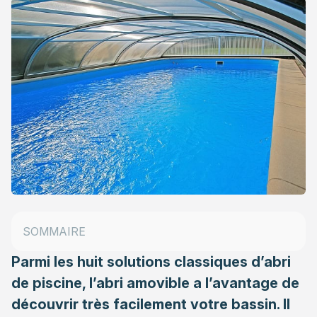
Abri piscine amovible : avantages et inconvénients
SOMMAIRE
L’installation en kit : gare aux erreurs !
Parmi les huit solutions classiques d’abri
de piscine, l’
abri
amovible a l’avantage de
découvrir très facilement votre bassin. Il