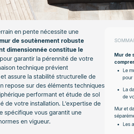
 terrain en pente nécessite une
mur de soutènement robuste
SOMMA
nt dimensionnée constitue le
Mur de s
pour garantir la pérennité de votre
compren
aison technique prévient
Le mu
t assure la stabilité structurelle de
pour 
tion repose sur des éléments techniques
La da
riphérique performant et étude de sol
de vo
é de votre installation. L’expertise de
Mur et da
e spécifique vous garantit une
séparéme
normes en vigueur.
Les a