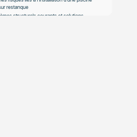
sur restanque
èmes structurels courants et solutions
ntives
enance à long terme de votre installation