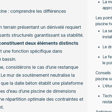
La mé
appr
ine : comprendre les différences
Les point
piscine h
n terrain présentant un dénivelé requiert
La se
s structurels garantissant sa stabilité.
instal
constituent deux éléments distincts
Le dr
t une fonction spécifique dans
Le fe
e bassin.
le po
ue, considérons le cas d’une restanque
Conseils
 Le mur de soutènement neutralise la
piscine s
que la dalle béton établit une plateforme
L’étu
nes d’eau d’une piscine de dimensions
Techn
e répartition optimale des contraintes et
rest
t.
Anticiper 