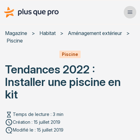
Plus que pro Mag'
Ope
Close
Magazine
>
Habitat
>
Aménagement extérieur
>
Piscine
Habitat
Piscine
Services
Tendances 2022 :
Actualités
Installer une piscine en
kit
Rechercher un article
Temps de lecture : 3 min
Création : 15 juillet 2019
Modifié le : 15 juillet 2019