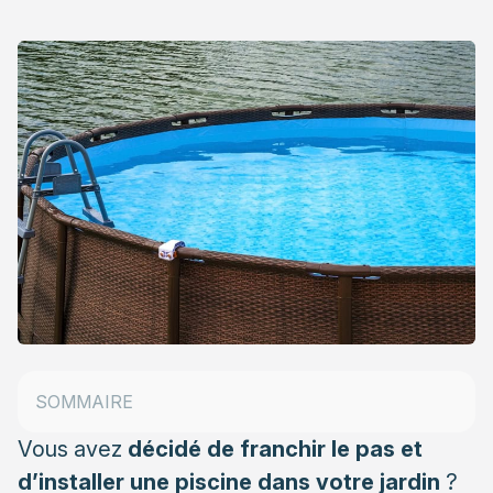
Pourquoi investir dans un kit de piscine ?
Les matériaux pour l’ installation dune piscine
SOMMAIRE
en kit
Vous avez
décidé de franchir le pas et
d’installer une piscine dans votre jardin
?