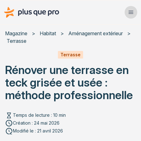
Plus que pro Mag'
Ope
Close
Magazine
>
Habitat
>
Aménagement extérieur
>
Terrasse
Habitat
Terrasse
Services
Rénover une terrasse en
Actualités
teck grisée et usée :
méthode professionnelle
Rechercher un article
Temps de lecture : 10 min
Création : 24 mai 2026
Modifié le : 21 avril 2026