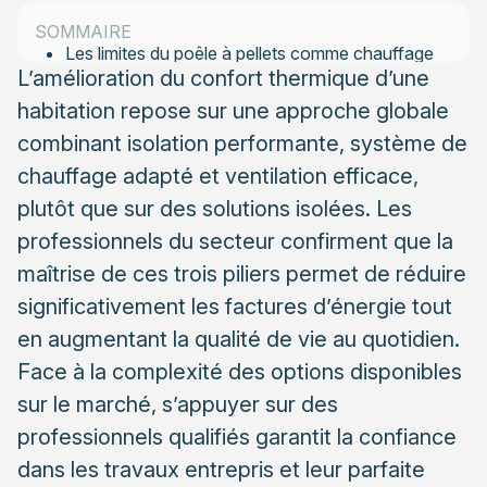
habitation
SOMMAIRE
Les limites du poêle à pellets comme chauffage
L’amélioration du confort thermique d’une
principal
habitation repose sur une approche globale
Pompe à chaleur : comparatif air-air versus air-
combinant isolation performante, système de
eau
chauffage adapté et ventilation efficace,
Optimiser la distribution de chaleur et le confort
plutôt que sur des solutions isolées. Les
ressenti
professionnels du secteur confirment que la
Le choix et le positionnement stratégique des
maîtrise de ces trois piliers permet de réduire
émetteurs de chaleur
significativement les factures d’énergie tout
L’importance d’une ventilation efficace pour un
en augmentant la qualité de vie au quotidien.
confort thermique optimal
Face à la complexité des options disponibles
Vers une habitation énergétiquement performante et
sur le marché, s’appuyer sur des
évolutive
professionnels qualifiés garantit la confiance
Production d’eau chaude sanitaire : solutions
dans les travaux entrepris et leur parfaite
économiques et efficaces