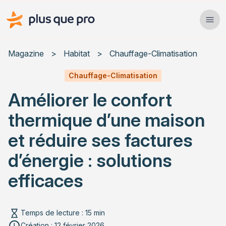
Plus que pro Mag'
Ope
Close
Magazine
>
Habitat
>
Chauffage-Climatisation
Habitat
Chauffage-Climatisation
Améliorer le confort
Services
thermique d’une maison
Actualités
et réduire ses factures
d’énergie : solutions
efficaces
Rechercher un article
Temps de lecture : 15 min
Création : 12 février 2026