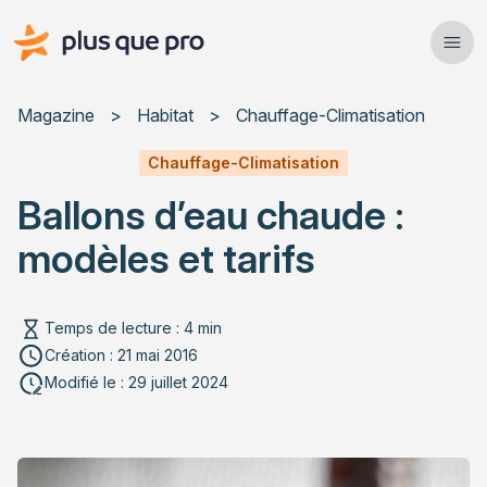
Plus que pro Mag'
Ope
Close
Magazine
>
Habitat
>
Chauffage-Climatisation
Habitat
Chauffage-Climatisation
Ballons d’eau chaude :
Services
modèles et tarifs
Actualités
Temps de lecture : 4 min
Création : 21 mai 2016
Rechercher un article
Modifié le : 29 juillet 2024