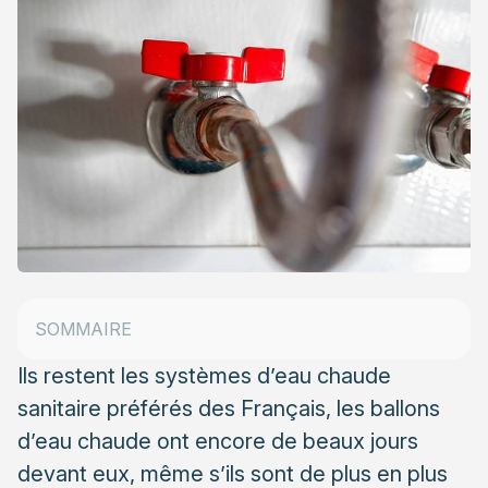
Le chauffe-eau à résistance blindée
Le chauffe-eau à résistance stéatite
Le chauffe-eau thermodynamique
SOMMAIRE
Le chauffe-eau à stratification
Ils restent les systèmes d’eau chaude
sanitaire préférés des Français, les ballons
d’eau chaude ont encore de beaux jours
devant eux, même s’ils sont de plus en plus