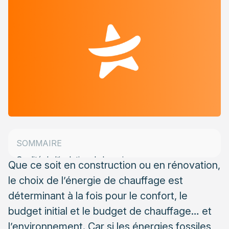
Présence ou non d’un raccordement au réseau de
gaz
Existence ou non d’une cuve à fioul ou d’une citerne
à gaz
Possibilité de créer un silo à granulés (et
budget en adéquation)
SOMMAIRE
Qualité de l’isolation de la maison
Que ce soit en construction ou en rénovation,
le choix de l’énergie de chauffage est
Organisation de la maison
déterminant à la fois pour le confort, le
budget initial et le budget de chauffage… et
l’environnement. Car si les énergies fossiles