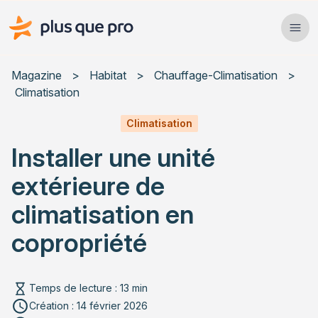
Plus que pro Mag'
Ope
Close
Magazine
>
Habitat
>
Chauffage-Climatisation
>
Climatisation
Habitat
Climatisation
Services
Installer une unité
Actualités
extérieure de
climatisation en
copropriété
Rechercher un article
Temps de lecture : 13 min
Création : 14 février 2026