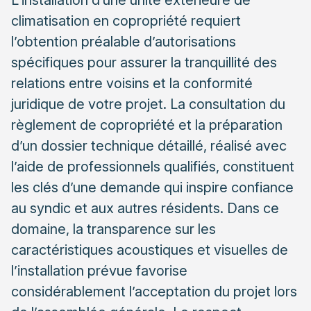
L’installation d’une unité extérieure de
L’importance d’un devis détaillé et conforme
climatisation en copropriété requiert
Présenter efficacement votre projet en assemblée
l’obtention préalable d’autorisations
générale
spécifiques pour assurer la tranquillité des
Les arguments techniques et économiques à
relations entre voisins et la conformité
mettre en avant
juridique de votre projet. La consultation du
Anticiper les questions et objections des
règlement de copropriété et la préparation
copropriétaires
d’un dossier technique détaillé, réalisé avec
Éviter les erreurs qui conduisent au refus de votre
l’aide de professionnels qualifiés, constituent
projet
les clés d’une demande qui inspire confiance
Les erreurs de procédure à ne pas commettre
au syndic et aux autres résidents. Dans ce
domaine, la transparence sur les
Les solutions de compromis en cas de réticences
caractéristiques acoustiques et visuelles de
l’installation prévue favorise
considérablement l’acceptation du projet lors