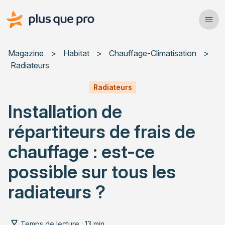
Plus que pro Mag'
Ope
Close
Magazine
>
Habitat
>
Chauffage-Climatisation
>
Radiateurs
Habitat
Radiateurs
Services
Installation de
Actualités
répartiteurs de frais de
chauffage : est-ce
possible sur tous les
Rechercher un article
radiateurs ?
Temps de lecture : 13 min