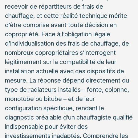
recevoir de répartiteurs de frais de
Les systèmes de sous-comptage par
chauffage, et cette réalité technique mérite
appartement
d’être comprise avant toute décision en
Le rôle du diagnostic thermique préalable
copropriété. Face à l’obligation légale
Les points techniques vérifiés lors de l’audit
d’individualisation des frais de chauffage, de
Les recommandations du professionnel pour la
nombreux copropriétaires s’interrogent
copropriété
légitimement sur la compatibilité de leur
Coûts et impacts financiers pour les copropriétaires
installation actuelle avec ces dispositifs de
Le détail des dépenses d’installation et de
mesure. La réponse dépend directement du
maintenance
type de radiateurs installés – fonte, colonne,
monotube ou bitube – et de leur
Les économies attendues et le retour sur
investissement
configuration spécifique, rendant le
diagnostic préalable d’un chauffagiste qualifié
Les bonnes pratiques pour maîtriser les dépenses
indispensable pour éviter des
investissements inadaptés. Comprendre les