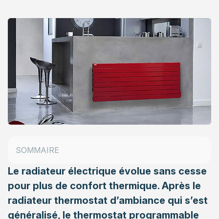
Le fonctionnement d’un radiateur programmable
Quels avantages pour un radiateur programmable
Tous les radiateurs sont-ils programmables ?
Le budget à prévoir pour un radiateur
SOMMAIRE
programmable
Le radiateur électrique évolue sans cesse
pour plus de confort thermique. Après le
radiateur thermostat d’ambiance qui s’est
généralisé, le thermostat programmable