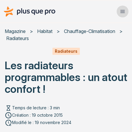
Plus que pro Mag'
Ope
Close
Magazine
>
Habitat
>
Chauffage-Climatisation
>
Radiateurs
Habitat
Radiateurs
Services
Les radiateurs
Actualités
programmables : un atout
confort !
Rechercher un article
Temps de lecture : 3 min
Création : 19 octobre 2015
Modifié le : 19 novembre 2024