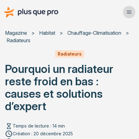
Plus que pro Mag'
Ope
Close
Magazine
>
Habitat
>
Chauffage-Climatisation
>
Radiateurs
Habitat
Radiateurs
Services
Pourquoi un radiateur
Actualités
reste froid en bas :
causes et solutions
d’expert
Rechercher un article
Temps de lecture : 14 min
Création : 20 décembre 2025