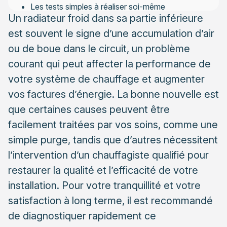
Les tests simples à réaliser soi-même
Un radiateur froid dans sa partie inférieure
Détecter les signes d’embouage dans votre
est souvent le signe d’une accumulation d’air
circuit
ou de boue dans le circuit, un problème
Solutions à appliquer par vous-même en toute
courant qui peut affecter la performance de
sécurité
votre système de chauffage et augmenter
La purge de radiateur : méthode pas à pas
vos factures d’énergie. La bonne nouvelle est
Vérification et ajustement des vannes et robinets
que certaines causes peuvent être
facilement traitées par vos soins, comme une
Quand faire appel à un professionnel qualifié
simple purge, tandis que d’autres nécessitent
Le désembouage : une opération technique
spécifique
l’intervention d’un chauffagiste qualifié pour
restaurer la qualité et l’efficacité de votre
Réglages avancés et équilibrage du circuit de
installation. Pour votre tranquillité et votre
chauffage
satisfaction à long terme, il est recommandé
de diagnostiquer rapidement ce