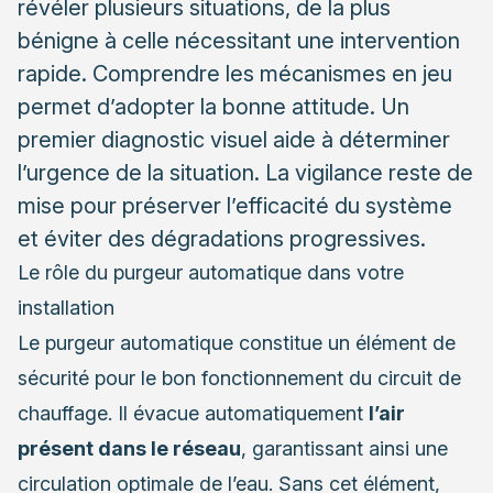
révéler plusieurs situations, de la plus
bénigne à celle nécessitant une intervention
Quand faire appel à un chauffagiste qualifié
rapide. Comprendre les mécanismes en jeu
Les avantages d’une intervention professionnelle
permet d’adopter la bonne attitude. Un
Le choix d’un professionnel de confiance
premier diagnostic visuel aide à déterminer
l’urgence de la situation. La vigilance reste de
mise pour préserver l’efficacité du système
et éviter des dégradations progressives.
Le rôle du purgeur automatique dans votre
installation
Le purgeur automatique constitue un élément de
sécurité pour le bon fonctionnement du circuit de
chauffage. Il évacue automatiquement
l’air
présent dans le réseau
, garantissant ainsi une
circulation optimale de l’eau. Sans cet élément,