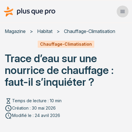
Plus que pro Mag'
Ope
Close
Magazine
>
Habitat
>
Chauffage-Climatisation
Habitat
Chauffage-Climatisation
Trace d’eau sur une
Services
nourrice de chauffage :
Actualités
faut-il s’inquiéter ?
Temps de lecture : 10 min
Rechercher un article
Création : 30 mai 2026
Modifié le : 24 avril 2026