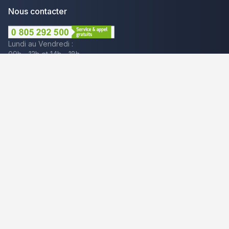
Nous contacter
Lundi au Vendredi :
09h - 12h et 14h - 18h
Par mail
Plus que pro c'est aussi :
Mentions légales
CGU - Avis
Politique de confidentialité
Gestion des cookies
© 2025 Plus que pro. Tous droits réservés.