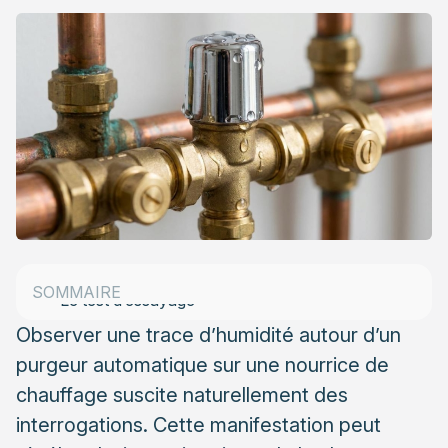
Le rôle du purgeur automatique dans votre
installation
Le fonctionnement du purgeur automatique
Les différents types de purgeurs
Les causes fréquentes de traces d’eau
La surpression dans le circuit
Le vase d’expansion défaillant
Les vérifications simples à effectuer
SOMMAIRE
Le test d’essuyage
Observer une trace d’humidité autour d’un
L’inspection de la corrosion
purgeur automatique sur une nourrice de
Les risques à long terme d’une fuite négligée
chauffage suscite naturellement des
L’impact sur le rendement du système
interrogations. Cette manifestation peut
Les conséquences sur la durée de vie