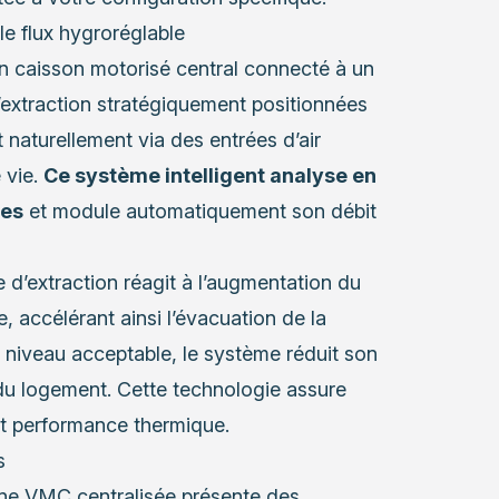
e flux hygroréglable
n caisson motorisé central connecté à un
extraction stratégiquement positionnées
t naturellement via des entrées d’air
 vie.
Ce système intelligent analyse en
ues
et module automatiquement son débit
e d’extraction réagit à l’augmentation du
 accélérant ainsi l’évacuation de la
 niveau acceptable, le système réduit son
e du logement. Cette technologie assure
r et performance thermique.
s
’une VMC centralisée présente des