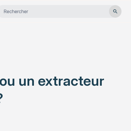
Close
Habitat
Services
Actualités
 ou un extracteur
?
Rechercher un article