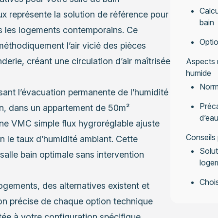
Calcu
ux représente la solution de référence pour
bain
ns les logements contemporains. Ce
Optio
méthodiquement l’air vicié des pièces
derie, créant une circulation d’air maîtrisée
Aspects r
humide
Norme
ssant l’évacuation permanente de l’humidité
Préca
ation, dans un appartement de 50m²
d’ea
une VMC simple flux hygroréglable ajuste
Conseils 
n le taux d’humidité ambiant. Cette
Solut
 salle bain optimale sans intervention
loge
Chois
ogements, des alternatives existent et
ion précise de chaque option technique
ptée à votre configuration spécifique.