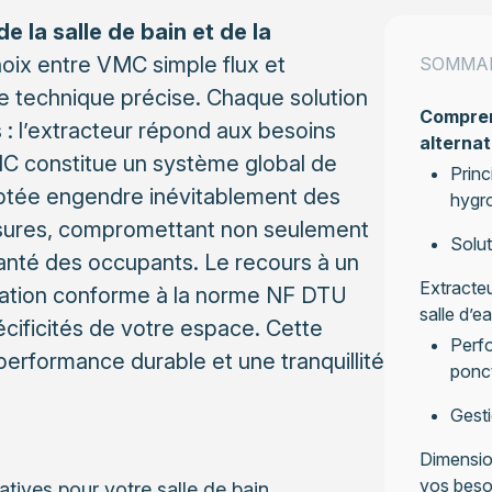
e la salle de bain et de la
hoix entre VMC simple flux et
SOMMA
e technique précise. Chaque solution
Compren
 : l’extracteur répond aux besoins
alternat
VMC constitue un système global de
Princ
daptée engendre inévitablement des
hygro
ssures, compromettant non seulement
Solut
santé des occupants. Le recours à un
Extracteu
allation conforme à la norme NF DTU
salle d’e
écificités de votre espace. Cette
Perfo
erformance durable et une tranquillité
ponc
Gesti
Dimension
vos beso
tives pour votre salle de bain