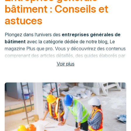
bâtiment : Conseils et
astuces
Plongez dans l’univers des
entreprises générales de
bâtiment
avec la catégorie dédiée de notre blog, Le
magazine Plus que pro. Vous y découvrirez des contenus
comprenant des articles détaillés, des guides élaborés par
des experts, et des conseils exhaustifs. Le blog est une
Voir plus
véritable centrale d’information pour tous les
professionnels et amateurs du bâtiment. Plus que pro, en
tant que partenaire de confiance, veille à ce que chaque
article
dissémine des connaissances approfondies et
des perspectives industrielles actualisées.