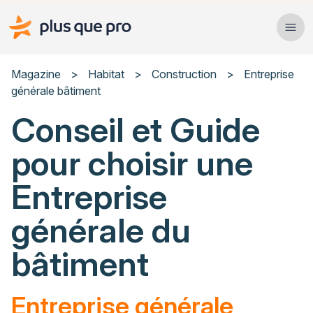
Plus que pro Mag'
Ope
Close
Magazine
>
Habitat
>
Construction
>
Entreprise
générale bâtiment
Habitat
Conseil et Guide
Services
pour choisir une
Actualités
Entreprise
générale du
Rechercher un article
bâtiment
Entreprise générale