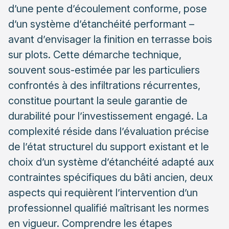
Protection mécanique et préparation pour plots
d’une pente d’écoulement conforme, pose
d’un système d’étanchéité performant –
Sélectionner un professionnel qualifié pour votre
avant d’envisager la finition en terrasse bois
rénovation
Critères de sélection et lecture des devis
sur plots. Cette démarche technique,
souvent sous-estimée par les particuliers
Garanties et suivi post-intervention
confrontés à des infiltrations récurrentes,
constitue pourtant la seule garantie de
durabilité pour l’investissement engagé. La
complexité réside dans l’évaluation précise
de l’état structurel du support existant et le
choix d’un système d’étanchéité adapté aux
contraintes spécifiques du bâti ancien, deux
aspects qui requièrent l’intervention d’un
professionnel qualifié maîtrisant les normes
en vigueur. Comprendre les étapes