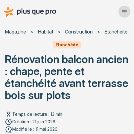
Plus que pro Mag'
Ope
Close
Magazine
>
Habitat
>
Construction
>
Etanchéité
Habitat
Etanchéité
Rénovation balcon ancien
Services
: chape, pente et
Actualités
étanchéité avant terrasse
bois sur plots
Rechercher un article
Temps de lecture : 13 min
Création : 21 juin 2026
Diagnostic du support existant : identifier les
Modifié le : 11 mai 2026
pathologies avant toute intervention