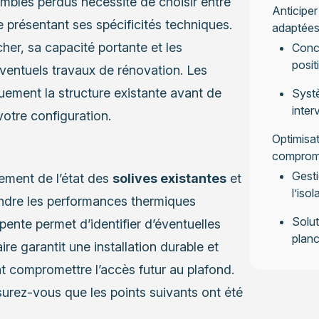
mbles perdus nécessite de choisir entre
Anticiper
présentant ses spécificités techniques.
adaptée
cher, sa capacité portante et les
Conce
posit
éventuels travaux de rénovation. Les
uement la structure existante avant de
Systè
inter
otre configuration.
Optimisat
compromet
Gesti
ement de l’état des
solives existantes
et
l’isol
eindre les performances thermiques
Solut
pente permet d’identifier d’éventuelles
plan
ire garantit une installation durable et
nt compromettre l’accès futur au plafond.
urez-vous que les points suivants ont été