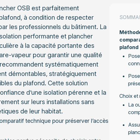
ancher OSB est parfaitement
plafond, à condition de respecter
SOMMA
ar les professionnels du bâtiment. La
Méthode
solation performante et plancher
compara
culière à la capacité portante des
plafond
pare-vapeur pour garantir une qualité
Pose 
conna
ls recommandent systématiquement
ement démontables, stratégiquement
Pose 
bles du plafond. Cette solution
prése
onfiance d’une isolation pérenne et la
Choix et
urement sur leurs installations sans
La ou
ques de leur habitat.
compa
mparatif technique pour préserver l’accès
Assur
plan