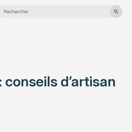
Close
Habitat
Services
Actualités
 conseils d’artisan
Rechercher un article