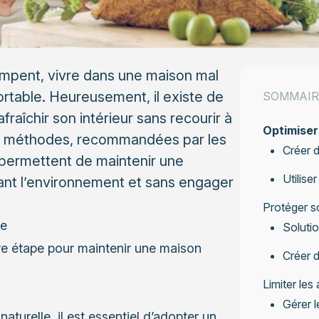
impent, vivre dans une maison mal
rtable. Heureusement, il existe de
SOMMAIR
raîchir son intérieur sans recourir à
Optimiser 
Ces méthodes, recommandées par les
Créer d
 permettent de maintenir une
Utilise
ant l’environnement et sans engager
Protéger s
le
Solutio
ière étape pour maintenir une maison
Créer d
Limiter les
Gérer l
naturelle, il est essentiel d’adopter un