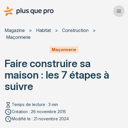
Plus que pro Mag'
Ope
Close
Magazine
>
Habitat
>
Construction
>
Maçonnerie
Habitat
Maçonnerie
Services
Faire construire sa
Actualités
maison : les 7 étapes à
suivre
Rechercher un article
Temps de lecture : 3 min
Création : 26 novembre 2015
Modifié le : 21 novembre 2024