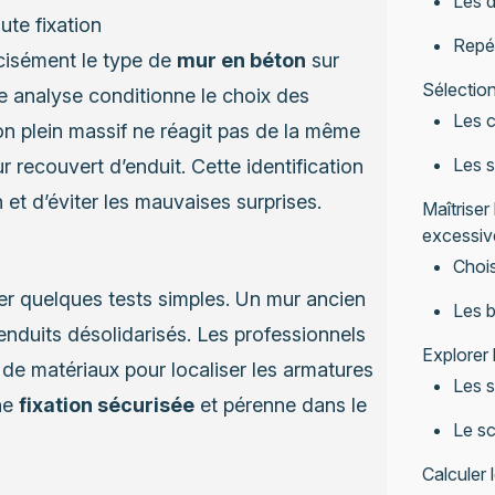
Les d
ute fixation
Repér
cisément le type de
mur en béton
sur
Sélection
tte analyse conditionne le choix des
Les c
on plein massif ne réagit pas de la même
Les s
 recouvert d’enduit. Cette identification
 et d’éviter les mauvaises surprises.
Maîtriser
excessiv
Chois
iser quelques tests simples. Un mur ancien
Les b
enduits désolidarisés. Les professionnels
Explorer 
 de matériaux pour localiser les armatures
Les s
ne
fixation sécurisée
et pérenne dans le
Le sc
Calculer 