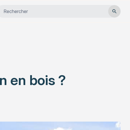
Close
Habitat
Services
Actualités
n en bois ?
Rechercher un article