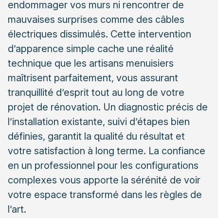
Vérifications de sécurité préalables
endommager vos murs ni rencontrer de
mauvaises surprises comme des câbles
Techniques professionnelles pour démonter un
placard encastré
électriques dissimulés. Cette intervention
Démontage méthodique des portes et façades
d’apparence simple cache une réalité
technique que les artisans menuisiers
Retrait de l’ossature et des fixations murales
maîtrisent parfaitement, vous assurant
Gestion des cas particuliers et difficultés
tranquillité d’esprit tout au long de votre
courantes
projet de rénovation. Un diagnostic précis de
Finitions après la dépose et préparation à une
l’installation existante, suivi d’étapes bien
nouvelle installation
définies, garantit la qualité du résultat et
Rebouchage et réparation des surfaces
votre satisfaction à long terme. La confiance
Préparation pour une future installation
en un professionnel pour les configurations
complexes vous apporte la sérénité de voir
Quand faire appel à un professionnel qualifié
votre espace transformé dans les règles de
l’art.