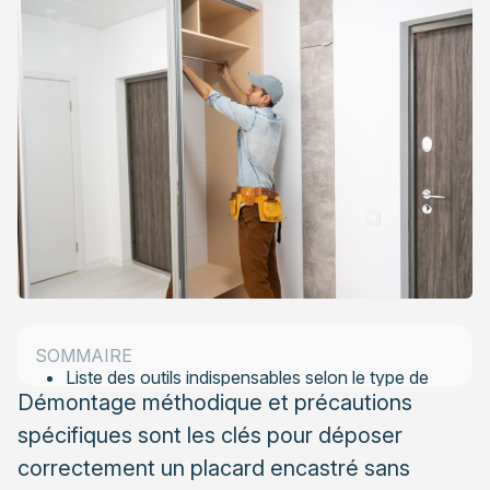
Comment identifier le type de placard encastré avant
la dépose
Reconnaître les différents systèmes de fixation
Analyser les matériaux et la structure du placard
Effectuer un diagnostic préliminaire
Les outils nécessaires et préparation à la
dépose d’un placard
SOMMAIRE
Liste des outils indispensables selon le type de
Démontage méthodique et précautions
placard
spécifiques sont les clés pour déposer
Préparation de l’espace de travail et protection
correctement un placard encastré sans