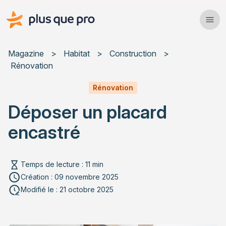
Plus que pro Mag'
Ope
Close
Magazine
>
Habitat
>
Construction
>
Rénovation
Habitat
Rénovation
Services
Déposer un placard
Actualités
encastré
Temps de lecture : 11 min
Création : 09 novembre 2025
Rechercher un article
Modifié le : 21 octobre 2025