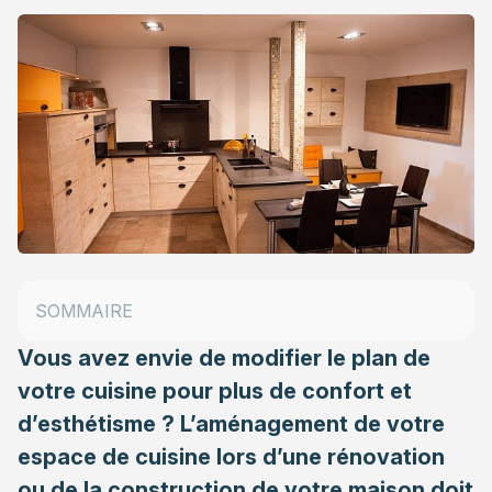
1. Rapprochez vos espaces utilitaires dans votre
cuisine
2. Assurez-vous de pouvoir circuler correctement
3. Aménagez intelligemment votre plan de travail
4. Mettez de la distance entre les points de cuisson
et le réfrigérateur
5. Optimisez vos sources de lumière naturelle
SOMMAIRE
6. Pensez à la hauteur de vos meubles
Vous avez envie de modifier le plan de
votre cuisine pour plus de confort et
d’esthétisme ? L’aménagement de votre
espace de cuisine lors d’une rénovation
ou de la construction de votre maison doit