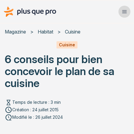
Plus que pro Mag'
Ope
Close
Magazine
>
Habitat
>
Cuisine
Habitat
Cuisine
6 conseils pour bien
Services
concevoir le plan de sa
Actualités
cuisine
Temps de lecture : 3 min
Rechercher un article
Création : 24 juillet 2015
Modifié le : 26 juillet 2024