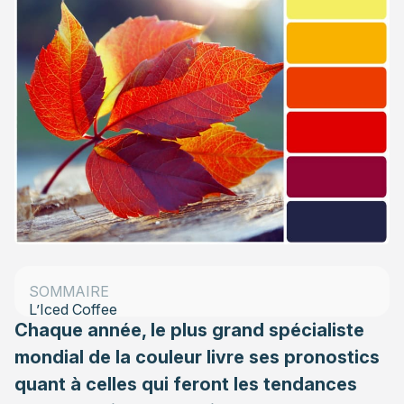
Le Rose Quartz
Le Peach Echo
Le Serenity
Le Snorkel Blue
Le Buttercup
Le Limpet Shell
Le Lilac Grey
Le Fiesta
SOMMAIRE
L’Iced Coffee
Chaque année, le plus grand spécialiste
Le Green Flash
mondial de la couleur livre ses pronostics
quant à celles qui feront les tendances