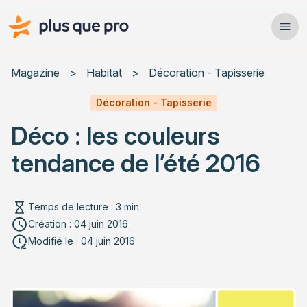
Plus que pro Mag'
Ope
Close
Magazine
>
Habitat
>
Décoration - Tapisserie
Habitat
Décoration - Tapisserie
Déco : les couleurs
Services
tendance de l’été 2016
Actualités
Temps de lecture : 3 min
Création : 04 juin 2016
Rechercher un article
Modifié le : 04 juin 2016