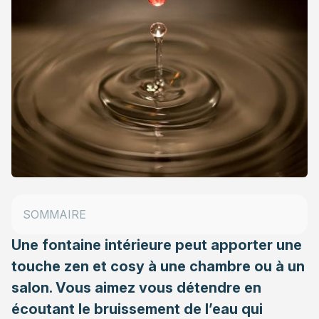
Le principe et les matériaux
Les différents modèles de fontaines intérieures
Des prix très variés
SOMMAIRE
Quelques conseils supplémentaires
Une fontaine intérieure peut apporter une
touche zen et cosy à une chambre ou à un
salon. Vous aimez vous détendre en
écoutant le bruissement de l’eau qui