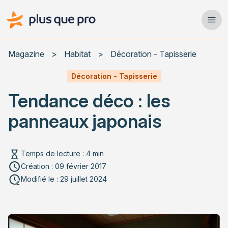
Plus que pro Mag'
Ope
Close
Magazine
>
Habitat
>
Décoration - Tapisserie
Habitat
Décoration - Tapisserie
Tendance déco : les
Services
panneaux japonais
Actualités
Temps de lecture : 4 min
Création : 09 février 2017
Rechercher un article
Modifié le : 29 juillet 2024