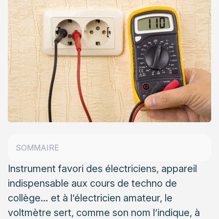
Comment fonctionne un voltmètre ?
SOMMAIRE
Comment utiliser un voltmètre ?
Instrument favori des électriciens, appareil
indispensable aux cours de techno de
collège… et à l’électricien amateur, le
voltmètre sert, comme son nom l’indique, à