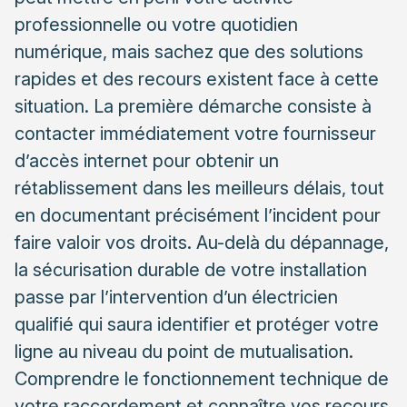
dossier
professionnelle ou votre quotidien
Sécuriser durablement son installation avec un
numérique, mais sachez que des solutions
professionnel qualifié
rapides et des recours existent face à cette
Les points de vérification techniques prioritaires
situation. La première démarche consiste à
Les solutions de protection du coffret de
contacter immédiatement votre fournisseur
communication
d’accès internet pour obtenir un
Spécificités des abonnements professionnels et
rétablissement dans les meilleurs délais, tout
indemnisation
en documentant précisément l’incident pour
Les clauses contractuelles à vérifier en priorité
faire valoir vos droits. Au-delà du dépannage,
la sécurisation durable de votre installation
La procédure de réclamation et de demande
d’indemnisation
passe par l’intervention d’un électricien
qualifié qui saura identifier et protéger votre
ligne au niveau du point de mutualisation.
Comprendre le fonctionnement technique de
votre raccordement et connaître vos recours