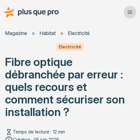
Plus que pro Mag'
Ope
Close
Magazine
>
Habitat
>
Electricité
Habitat
Electricité
Fibre optique
Services
débranchée par erreur :
Actualités
quels recours et
comment sécuriser son
installation ?
Rechercher un article
Temps de lecture : 12 min
Création : 05 juin 2026