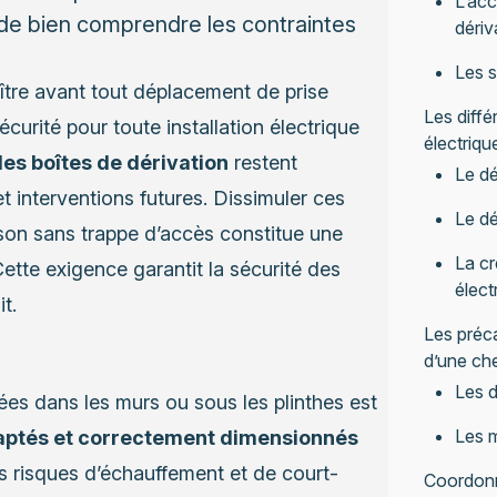
L’acc
 de bien comprendre les contraintes
dériv
Les s
tre avant tout déplacement de prise
Les diffé
curité pour toute installation électrique
électriqu
les boîtes de dérivation
restent
Le dé
et interventions futures. Dissimuler ces
Le dé
ison sans trappe d’accès constitue une
La cr
Cette exigence garantit la sécurité des
élect
t.
Les préca
d’une ch
Les d
lées dans les murs ou sous les plinthes est
Les m
aptés et correctement dimensionnés
s risques d’échauffement et de court-
Coordonne