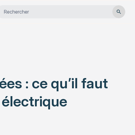
Close
Habitat
Services
Actualités
es : ce qu’il faut
 électrique
Rechercher un article