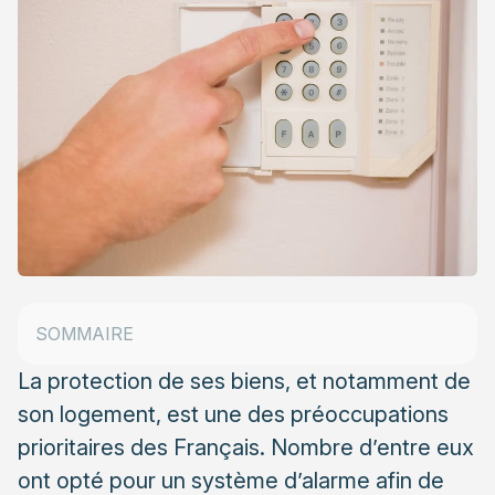
Choisir une alarme : quelles sont les possibilités ?
Alarme maison : les critères de sélection
SOMMAIRE
Alarme maison : fonctionnement et prix
La protection de ses biens, et notamment de
son logement, est une des préoccupations
prioritaires des Français. Nombre d’entre eux
ont opté pour un système d’alarme afin de