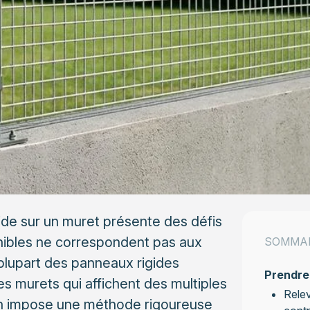
igide sur un muret présente des défis
onibles ne correspondent pas aux
SOMMA
lupart des panneaux rigides
Prendre
s murets qui affichent des multiples
Relev
ion impose une méthode rigoureuse