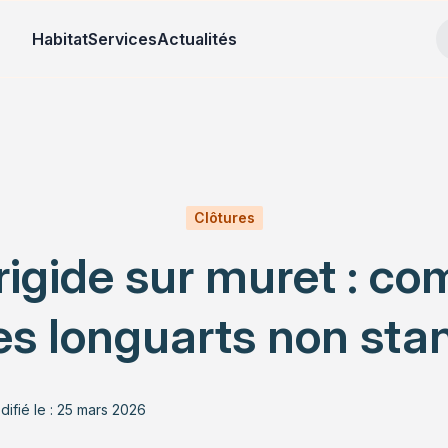
Habitat
Services
Actualités
Clôtures
 rigide sur muret : c
es longuarts non sta
ifié le : 25 mars 2026