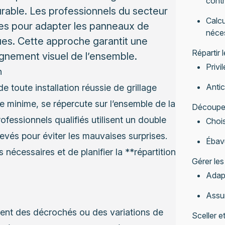
contr
urable. Les professionnels du secteur
Calcu
es pour adapter les panneaux de
néce
ques. Cette approche garantit une
Répartir 
alignement visuel de l’ensemble.
Privi
n
Antic
 toute installation réussie de grillage
 minime, se répercute sur l’ensemble de la
Découper
ofessionnels qualifiés utilisent un double
Chois
evés pour éviter les mauvaises surprises.
Ébavu
nécessaires et de planifier la **répartition
Gérer les
Adapt
Assur
tent des décrochés ou des variations de
Sceller e