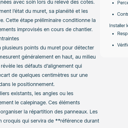
gnées avec soin lors du relevé des cotes.
Perce
ent l’état du muret, sa planéité et les
Contr
e. Cette étape préliminaire conditionne la
Installer 
stements improvisés en cours de chantier.
Resp
ntraintes
Vérifi
n plusieurs points du muret pour détecter
 mesurent généralement en haut, au milieu
n révèle les défauts d’alignement qui
écart de quelques centimètres sur une
dans le positionnement.
iers existants, les angles ou les
ement le calepinage. Ces éléments
 organiser la répartition des panneaux. Les
n croquis qui servira de **référence durant