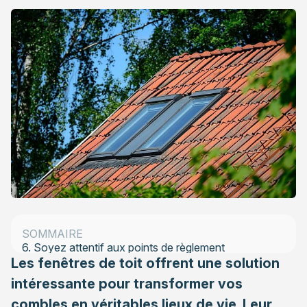
1. Calculez les dimensions de la surface vitrée
2. Choix du matériau : avantages et inconvénients
3. Fenêtre de toit : manuelle ou motorisée ?
4. Zoom sur les stores
5. Vitrage : entre sécurité et confort
SOMMAIRE
6. Soyez attentif aux points de règlement
Les fenêtres de toit offrent une solution
intéressante pour transformer vos
combles en véritables lieux de vie. Leur