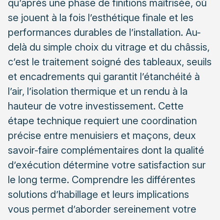
qu’après une phase de finitions maîtrisée, où
Les solutions pour volets roulants intégrés
se jouent à la fois l’esthétique finale et les
Les erreurs courantes à éviter en finitions de baie
performances durables de l’installation. Au-
vitrée
delà du simple choix du vitrage et du châssis,
Les points de vigilance lors du choix d’un
c’est le traitement soigné des tableaux, seuils
professionnel
et encadrements qui garantit l’étanchéité à
Les bonnes pratiques pour préparer votre projet
l’air, l’isolation thermique et un rendu à la
hauteur de votre investissement. Cette
étape technique requiert une coordination
précise entre menuisiers et maçons, deux
savoir-faire complémentaires dont la qualité
d’exécution détermine votre satisfaction sur
le long terme. Comprendre les différentes
solutions d’habillage et leurs implications
vous permet d’aborder sereinement votre