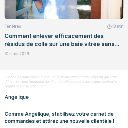
Fenêtres
13 min
Comment enlever efficacement des
résidus de colle sur une baie vitrée sans
abîmer le support
31 mars 2026
"Grâce à l'outil Plus que pro, nous avons atteint notre objectif qui était
d'inverser une tendance de clientèle. Nous avons aussi une continuité
régulière sur le planning."
Angélique
Comme Angélique, stabilisez votre carnet de
commandes et attirez une nouvelle clientèle !