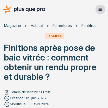
Plus que pro Mag'
Ope
Close
Magazine
>
Habitat
>
Fermetures
>
Fenêtres
Habitat
Fenêtres
Finitions après pose de
Services
baie vitrée : comment
Actualités
obtenir un rendu propre
et durable ?
Rechercher un article
Temps de lecture : 13 min
Création : 09 juin 2026
Modifié le : 30 avril 2026