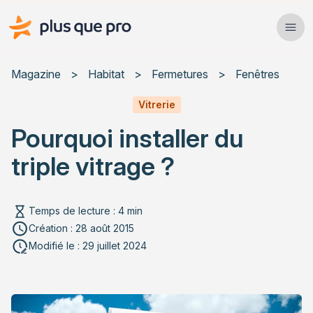
Plus que pro Mag'
Ope
Close
Magazine
>
Habitat
>
Fermetures
>
Fenêtres
Habitat
Vitrerie
Pourquoi installer du
Services
triple vitrage ?
Actualités
Temps de lecture : 4 min
Création : 28 août 2015
Rechercher un article
Modifié le : 29 juillet 2024