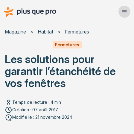
Plus que pro Mag'
Ope
Close
Magazine
>
Habitat
>
Fermetures
Habitat
Fermetures
Les solutions pour
Services
garantir l’étanchéité de
Actualités
vos fenêtres
Temps de lecture : 4 min
Rechercher un article
Création : 07 août 2017
Modifié le : 21 novembre 2024