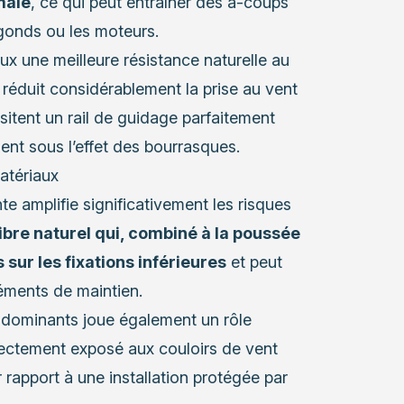
male
, ce qui peut entraîner des à-coups
Signe
gonds ou les moteurs.
néce
ux une meilleure résistance naturelle au
r réduit considérablement la prise au vent
itent un rail de guidage parfaitement
ment sous l’effet des bourrasques.
atériaux
ente amplifie significativement les risques
ibre naturel qui, combiné à la poussée
sur les fixations inférieures
et peut
éments de maintien.
ts dominants joue également un rôle
irectement exposé aux couloirs de vent
 rapport à une installation protégée par