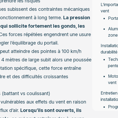
prendre les risques
L’importa
uses subissent des contraintes mécaniques
vent
fonctionnement à long terme.
La pression
Porta
qui sollicite fortement les gonds, les
Alumi
 Ces forces répétées engendrent une usure
zone
r l’équilibrage du portail.
Installati
 peut atteindre des pointes à 100 km/h
durabilité
Techn
e 4 mètres de large subit alors une poussée
pent
ation spécifique, cette force entraîne
Motor
e et des difficultés croissantes
vent
Entretien
s (battant vs coulissant)
installati
 vulnérables aux effets du vent en raison
Prog
lux d’air.
Lorsqu’ils sont ouverts, ils
reco