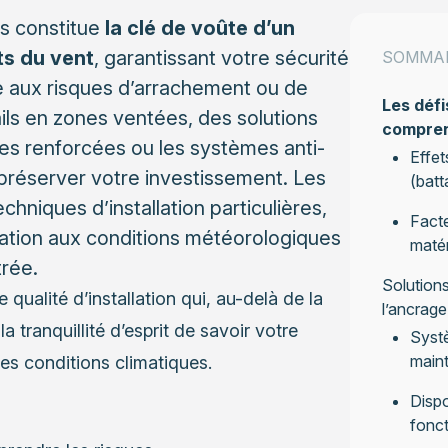
rs constitue
la clé de voûte d’un
ts du vent
, garantissant votre sécurité
SOMMA
ace aux risques d’arrachement ou de
Les défi
ils en zones ventées, des solutions
compren
s renforcées ou les systèmes anti-
Effet
préserver votre investissement. Les
(batt
chniques d’installation particulières,
Facte
ation aux conditions météorologiques
maté
trée.
Solutions
 qualité d’installation qui, au-delà de la
l’ancrage
a tranquillité d’esprit de savoir votre
Systè
maint
les conditions climatiques.
Dispo
fonc