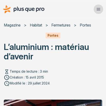
Plus que pro Mag'
Ope
Close
Magazine
>
Habitat
>
Fermetures
>
Portes
Habitat
Portes
L’aluminium : matériau
Services
d’avenir
Actualités
Temps de lecture : 3 min
Création : 15 avril 2015
Rechercher un article
Modifié le : 29 juillet 2024