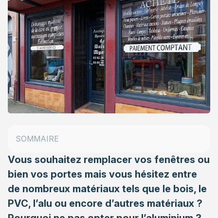
Un matériau esthétique et recyclable
Des portes et fenêtres en aluminium pour réduire sa
SOMMAIRE
consommation d’énergie
Vous souhaitez remplacer vos fenêtres ou
bien vos portes mais vous hésitez entre
de nombreux matériaux tels que le bois, le
PVC, l’alu ou encore d’autres matériaux ?
Pourquoi ne pas opter pour l’aluminium ?