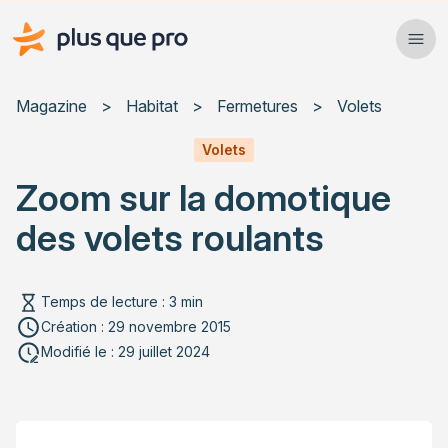
Plus que pro Mag'
Ope
Close
Magazine
>
Habitat
>
Fermetures
>
Volets
Habitat
Volets
Zoom sur la domotique
Services
des volets roulants
Actualités
Temps de lecture : 3 min
Création : 29 novembre 2015
Rechercher un article
Modifié le : 29 juillet 2024