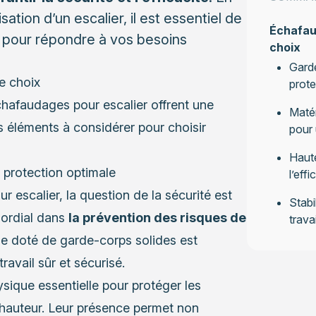
lisation d’un escalier, il est essentiel de
Échafaud
 pour répondre à vos besoins
choix
Garde
e choix
prote
 échafaudages pour escalier offrent une
Matér
s éléments à considérer pour choisir
pour 
Haute
e protection optimale
l’eff
escalier, la question de la sécurité est
Stabi
mordial dans
la prévention des risques de
trava
e doté de garde-corps solides est
ravail sûr et sécurisé.
sique essentielle pour protéger les
n hauteur. Leur présence permet non