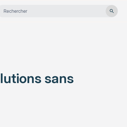
Close
Habitat
Services
Actualités
lutions sans
Rechercher un article