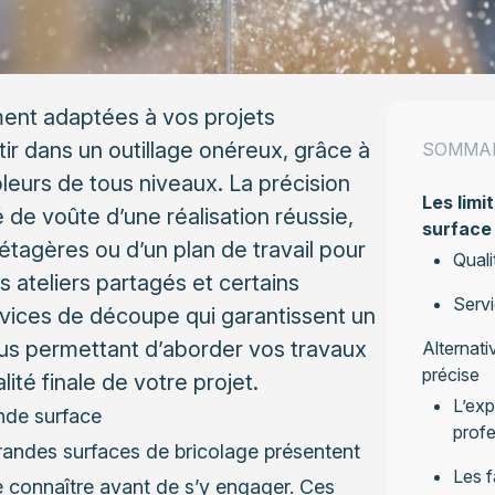
ent adaptées à vos projets
r dans un outillage onéreux, grâce à
SOMMA
oleurs de tous niveaux. La précision
Les limi
de voûte d’une réalisation réussie,
surface
’étagères ou d’un plan de travail pour
Quali
es ateliers partagés et certains
Servi
vices de découpe qui garantissent un
vous permettant d’aborder vos travaux
Alternat
précise
lité finale de votre projet.
L’exp
nde surface
profe
randes surfaces de bricolage présentent
Les f
de connaître avant de s’y engager. Ces