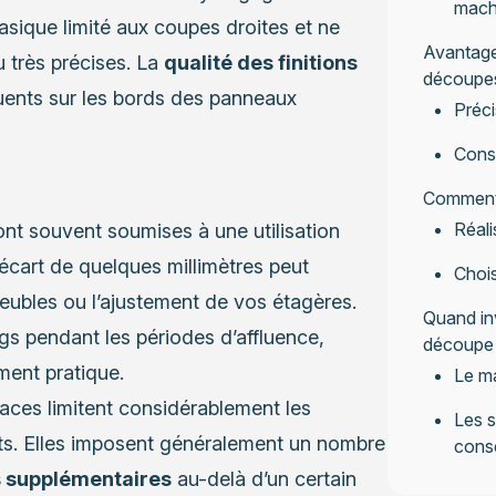
machi
sique limité aux coupes droites et ne
Avantages
 très précises. La
qualité des finitions
découpe
quents sur les bords des panneaux
Préci
Cons
Comment 
Réali
nt souvent soumises à une utilisation
n écart de quelques millimètres peut
Chois
ubles ou l’ajustement de vos étagères.
Quand in
ngs pendant les périodes d’affluence,
découpe
ment pratique.
Le ma
aces limitent considérablement les
Les s
ets. Elles imposent généralement un nombre
cons
s supplémentaires
au-delà d’un certain