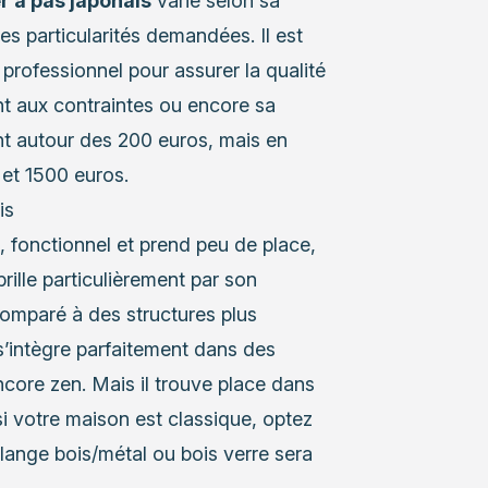
er à pas japonais
varie selon sa
 les particularités demandées. Il est
 professionnel pour assurer la qualité
nt aux contraintes ou encore sa
nt autour des 200 euros, mais en
 et 1500 euros.
is
, fonctionnel et prend peu de place,
brille particulièrement par son
 comparé à des structures plus
s’intègre parfaitement dans des
core zen. Mais il trouve place dans
si votre maison est classique, optez
élange
bois/métal
ou bois verre sera