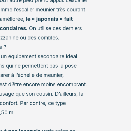
ou l’autre pied prend appui. L’escalier
me l’escalier meunier très courant
 améliorée,
le « japonais » fait
econdaires.
On utilise ces derniers
zzanine ou des combles.
s ?
 un équipement secondaire idéal
s qui ne permettent pas la pose
rer à l’échelle de meunier,
s est d’être encore moins encombrant.
l’usage que son cousin. D’ailleurs, la
onfort. Par contre, ce type
2,50 m.